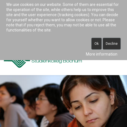
We use cookies on our website. Some of them are essential for
Accessibility & Tools
the operation of the site, while others help us to improve this
site and the user experience (tracking cookies). You can decide
for yourself whether you want to allow cookies or not. Please
note that if you reject them, you may not be able to use all the
0234 938 82 0 (vormittags)
functionalities of the site.
info@studienkolleg-bochum.de
Ok
Decline
More information