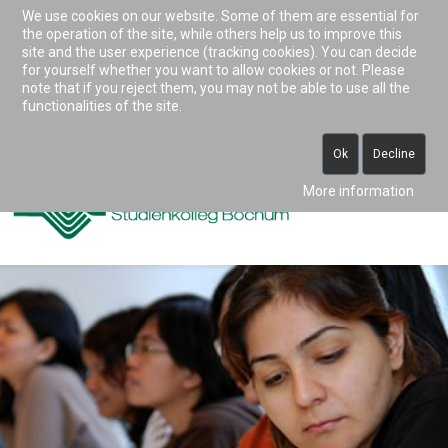
We use cookies on our website. Some of them are essential for
Accessibility & Tools
the operation of the site, while others help us to improve this
site and the user experience (tracking cookies). You can decide
for yourself whether you want to allow cookies or not. Please
note that if you reject them, you may not be able to use all the
0234 938 82 0 (vormittags)
functionalities of the site.
info@studienkolleg-bochum.de
Ok
Decline
More information