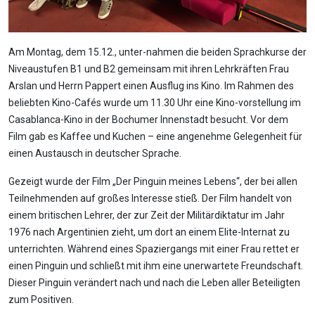
Am Montag, dem 15.12., unter-nahmen die beiden Sprachkurse der
Niveaustufen B1 und B2 gemeinsam mit ihren Lehrkräften Frau
Arslan und Herrn Pappert einen Ausflug ins Kino. Im Rahmen des
beliebten Kino-Cafés wurde um 11.30 Uhr eine Kino-vorstellung im
Casablanca-Kino in der Bochumer Innenstadt besucht. Vor dem
Film gab es Kaffee und Kuchen – eine angenehme Gelegenheit für
einen Austausch in deutscher Sprache.
Gezeigt wurde der Film „Der Pinguin meines Lebens“, der bei allen
Teilnehmenden auf großes Interesse stieß. Der Film handelt von
einem britischen Lehrer, der zur Zeit der Militärdiktatur im Jahr
1976 nach Argentinien zieht, um dort an einem Elite-Internat zu
unterrichten. Während eines Spaziergangs mit einer Frau rettet er
einen Pinguin und schließt mit ihm eine unerwartete Freundschaft.
Dieser Pinguin verändert nach und nach die Leben aller Beteiligten
zum Positiven.