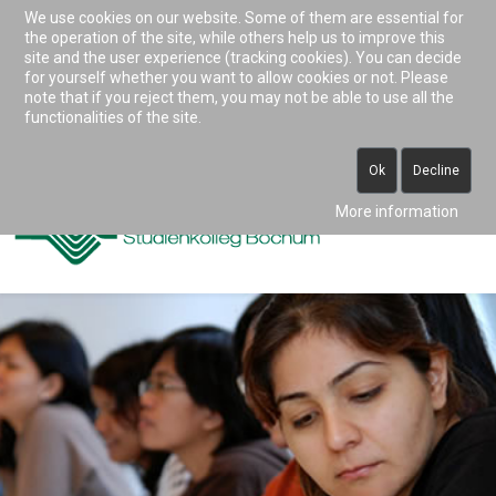
We use cookies on our website. Some of them are essential for
Accessibility & Tools
the operation of the site, while others help us to improve this
site and the user experience (tracking cookies). You can decide
for yourself whether you want to allow cookies or not. Please
note that if you reject them, you may not be able to use all the
0234 938 82 0 (vormittags)
functionalities of the site.
info@studienkolleg-bochum.de
Ok
Decline
More information