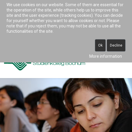
We use cookies on our website. Some of them are essential for
Accessibility & Tools
the operation of the site, while others help us to improve this
site and the user experience (tracking cookies). You can decide
for yourself whether you want to allow cookies or not. Please
note that if you reject them, you may not be able to use all the
0234 938 82 0 (vormittags)
functionalities of the site.
info@studienkolleg-bochum.de
Ok
Decline
More information