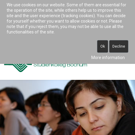
We use cookies on our website. Some of them are essential for
Accessibility & Tools
the operation of the site, while others help us to improve this
site and the user experience (tracking cookies). You can decide
for yourself whether you want to allow cookies or not. Please
note that if you reject them, you may not be able to use all the
0234 938 82 0 (vormittags)
functionalities of the site.
info@studienkolleg-bochum.de
Ok
Decline
More information