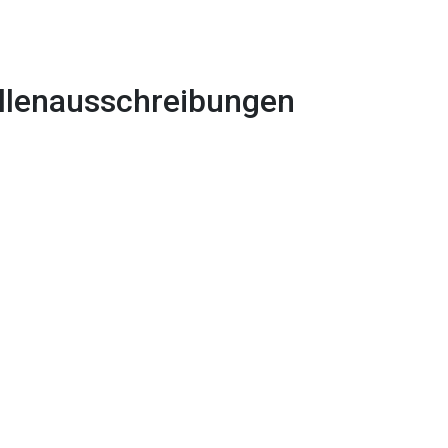
llenausschreibungen
1x
0:00
-:--