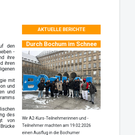
AKTUELLE BERICHTE
Durch Bochum im Schnee
auf den
heben -
nd ihre
d ihren
digenen
gie mit
ion und
ien und
ogramms
lischen
ung des
Wir A2-Kurs-Teilnehmerinnen und -
gt von
Teilnehmer machten am 19.02.2026
 Brücke
einen Ausflug in die Bochumer