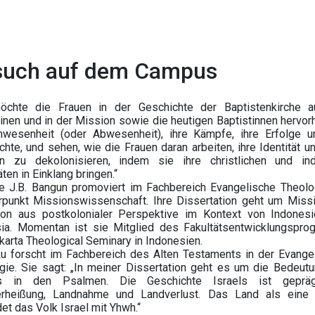
such auf dem Campus
öchte die Frauen in der Geschichte der Baptistenkirche 
pinen und in der Mission sowie die heutigen Baptistinnen hervor
nwesenheit (oder Abwesenheit), ihre Kämpfe, ihre Erfolge u
hte, und sehen, wie die Frauen daran arbeiten, ihre Identität un
n zu dekolonisieren, indem sie ihre christlichen und in
äten in Einklang bringen.“
e J.B. Bangun promoviert im Fachbereich Evangelische Theolo
punkt Missionswissenschaft. Ihre Dissertation geht um Miss
ion aus postkolonialer Perspektive im Kontext von Indones
ia. Momentan ist sie Mitglied des Fakultätsentwicklungspr
karta Theological Seminary in Indonesien.
Lu forscht im Fachbereich des Alten Testaments in der Evange
gie. Sie sagt: „In meiner Dissertation geht es um die Bedeut
s in den Psalmen. Die Geschichte Israels ist geprä
rheißung, Landnahme und Landverlust. Das Land als eine
et das Volk Israel mit Yhwh.“