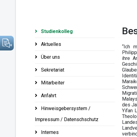
Be
Studienkolleg
Aktuelles
“Ich m
Philip
Über uns
ihre A
Geschic
Sekretariat
Glaube
Identit
Maraik
Mitarbeiter
Schwer
Migrat
Anfahrt
Malays
des Ja
Hinweisgebersystem /
Yifan 
Theolo
Impressum / Datenschschutz
Lande
Landve
Internes
verbind